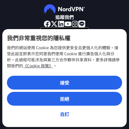
追蹤我們
我們非常重視您的隱私權
我們的網站使用 Cookie 為您提供更安全且更個人化的體驗。接
受此設定即表示您同意我們使用 Cookie 進行廣告個人化與分
NordVPN
析。此過程可能涉及與第三方合作夥伴共享資料。更多詳情請參
參與
閱我們的
《Cookie 政策》
。
說明中心
接受
探索
VPN 應用程式
拒絕
自訂
© 2026 Nord Security. 版權所有