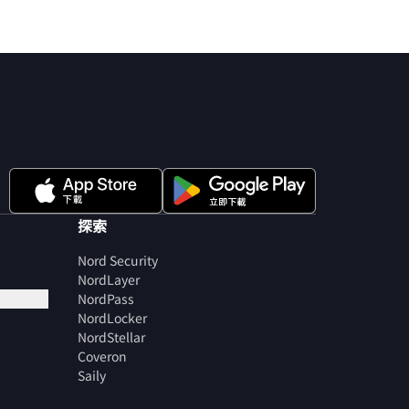
探索
Nord Security
NordLayer
NordPass
NordLocker
NordStellar
Coveron
Saily