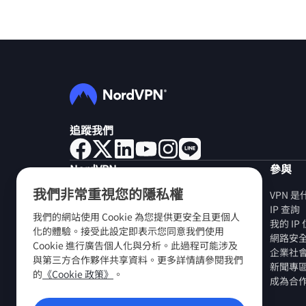
追蹤我們
NordVPN
參與
我們非常重視您的隱私權
關於我們
VPN 
工作機會
IP 查詢
我們的網站使用 Cookie 為您提供更安全且更個人
免費試用 VPN
我的 I
化的體驗。接受此設定即表示您同意我們使用
VPN 路由器
網路安
Cookie 進行廣告個人化與分析。此過程可能涉及
評價
企業社
與第三方合作夥伴共享資料。更多詳情請參閱我們
學生和員工折扣
新聞專
的
《Cookie 政策》
。
在哪裏購買？
成為合
推薦好友