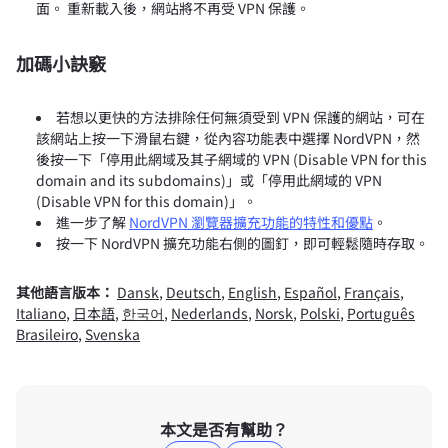
面。 重新載入後，網站將不再受 VPN 保護。
加碼小訣竅
若想以更快的方法排除任何無須受到 VPN 保護的網站，可在
該網站上按一下滑鼠右鍵，從內容功能表中選擇 NordVPN，然
後按一下「停用此網域及其子網域的 VPN (Disable VPN for this
domain and its subdomains)」或「停用此網域的 VPN
(Disable VPN for this domain)」。
進一步了解
NordVPN 瀏覽器擴充功能的特性和優點
。
按一下 NordVPN 擴充功能右側的圖釘，即可輕鬆隨時存取。
其他語言版本：
Dansk
,
Deutsch
,
English
,
Español
,
Français
,
Italiano
,
日本語
,
한국어
,
Nederlands
,
Norsk
,
Polski
,
Português
Brasileiro
,
Svenska
本文是否有幫助？