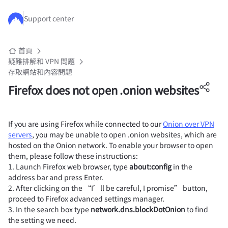
跳至主要內容
Support center
首頁
疑難排解和 VPN 問題
存取網站和內容問題
Firefox does not open .onion websites
If you are using Firefox while connected to our
Onion over VPN
servers
, you may be unable to open .onion websites, which are
hosted on the Onion network. To enable your browser to open
them, please follow these instructions:
1. Launch Firefox web browser, type
about:config
in the
address bar and press Enter.
2. After clicking on the “I’ll be careful, I promise” button,
proceed to Firefox advanced settings manager.
3. In the search box type
network.dns.blockDotOnion
to find
the setting we need.