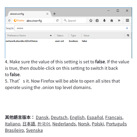
4. Make sure the value of this setting is set to
false
. If the value
is true, then double-click on this setting to switch it back
to
false
.
5. That’s it. Now Firefox will be able to open all sites that
operate using the .onion top level domains.
其他語言版本：
Dansk
,
Deutsch
,
English
,
Español
,
Français
,
Italiano
,
日本語
,
한국어
,
Nederlands
,
Norsk
,
Polski
,
Português
Brasileiro
,
Svenska