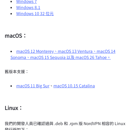
Windows 7
Windows 8.1
Windows 10 32 位元
macOS：
macOS 12 Monterey、macOS 13 Ventura、macOS 14
Sonoma、macOS 15 Sequoia 以及 macOS 26 Tahoe。
舊版本支援：
macOS 11 Big Sur
、
macOS 10.15 Catalina
Linux：
我們的開發人員已確認過與 .deb 和 .rpm 版 NordVPN 相容的 Linux
發行版如下：