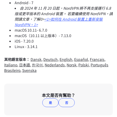
Android - 7
自 2024 年 11 月 20 日起，NordVPN 將不再支援運行 6.8
版或更早版本的 Android 裝置。 若要繼續使用 NordVPN，請
閱讀文章，了解0>
<1>如何在 Android 裝置上重新安裝
NordVPN。1>
macOS 10.11- 6.7.0
macOS（10.11 以上版本）- 7.13.0
iOS - 7.20.0
Linux - 3.14.1
其他語言版本：
Dansk
,
Deutsch
,
English
,
Español
,
Français
,
Italiano
,
日本語
,
한국어
,
Nederlands
,
Norsk
,
Polski
,
Português
Brasileiro
,
Svenska
本文是否有幫助？
是
否