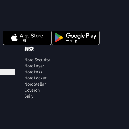
探索
Nord Security
NordLayer
NordPass
NordLocker
NordStellar
Coveron
Saily