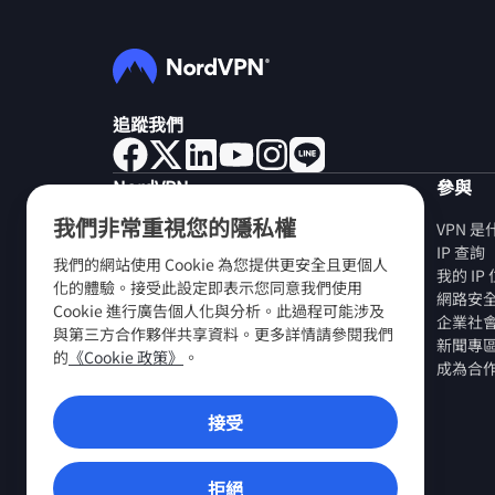
追蹤我們
NordVPN
參與
我們非常重視您的隱私權
關於我們
VPN 
工作機會
IP 查詢
我們的網站使用 Cookie 為您提供更安全且更個人
免費試用 VPN
我的 I
化的體驗。接受此設定即表示您同意我們使用
VPN 路由器
網路安
Cookie 進行廣告個人化與分析。此過程可能涉及
評價
企業社
與第三方合作夥伴共享資料。更多詳情請參閱我們
學生和員工折扣
新聞專
的
《Cookie 政策》
。
在哪裏購買？
成為合
推薦好友
接受
VPN 應用程式
拒絕