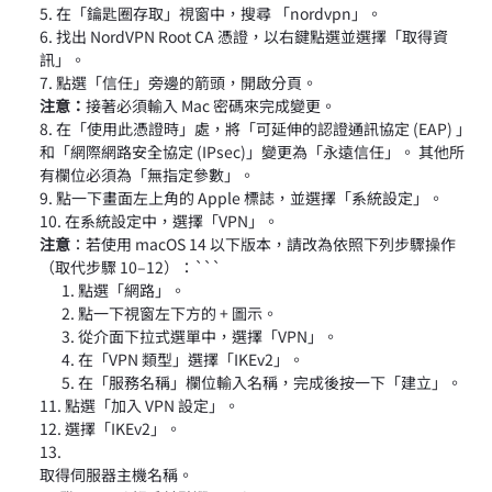
在「鑰匙圈存取」視窗中，搜尋 「nordvpn」。
找出 NordVPN Root CA 憑證，以右鍵點選並選擇「取得資
訊」。
點選「信任」旁邊的箭頭，開啟分頁。
注意：
接著必須輸入 Mac 密碼來完成變更。
在「使用此憑證時」處，將「可延伸的認證通訊協定 (EAP) 」
和「網際網路安全協定 (IPsec)」變更為「永遠信任」。 其他所
有欄位必須為「無指定參數」。
點一下畫面左上角的 Apple 標誌，並選擇「系統設定」。
在系統設定中，選擇「VPN」。
注意
：若使用 macOS 14 以下版本，請改為依照下列步驟操作
（取代步驟 10–12）：```
點選「網路」。
點一下視窗左下方的 + 圖示。
從介面下拉式選單中，選擇「VPN」。
在「VPN 類型」選擇「IKEv2」。
在「服務名稱」欄位輸入名稱，完成後按一下「建立」。
點選「加入 VPN 設定」。
選擇「IKEv2」。
取得伺服器主機名稱。