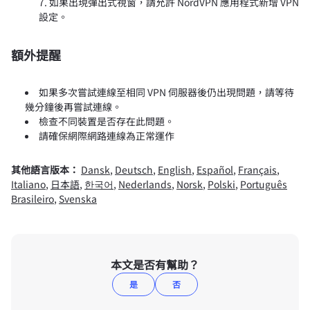
如果出現彈出式視窗，請允許 NordVPN 應用程式新增 VPN
設定。
額外提醒
如果多次嘗試連線至相同 VPN 伺服器後仍出現問題，請等待
幾分鐘後再嘗試連線。
檢查不同裝置是否存在此問題。
請確保網際網路連線為正常運作
其他語言版本：
Dansk
,
Deutsch
,
English
,
Español
,
Français
,
Italiano
,
日本語
,
한국어
,
Nederlands
,
Norsk
,
Polski
,
Português
Brasileiro
,
Svenska
本文是否有幫助？
是
否