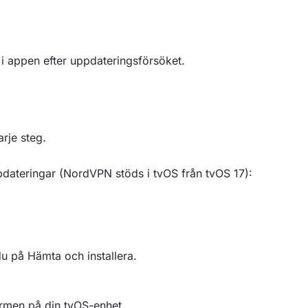
n i appen efter uppdateringsförsöket.
rje steg.
pdateringar (NordVPN stöds i tvOS från tvOS 17):
u på Hämta och installera.
rmen på din tvOS-enhet.