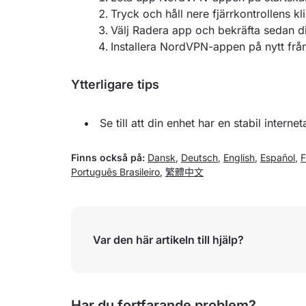
Tryck och håll nere fjärrkontrollens kli
Välj Radera app och bekräfta sedan dit
Installera NordVPN-appen på nytt frå
Ytterligare tips
Se till att din enhet har en stabil interne
Finns också på:
Dansk
,
Deutsch
,
English
,
Español
,
F
Português Brasileiro
,
繁體中文
Var den här artikeln till hjälp?
Har du fortfarande problem?