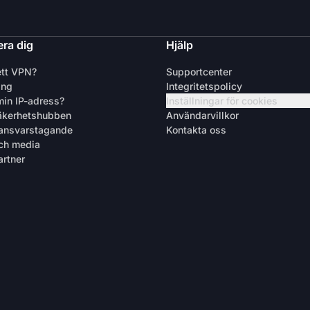
ra dig
Hjälp
ett VPN?
Supportcenter
ing
Integritetspolicy
min IP-adress?
Inställningar för cookies
äkerhetshubben
Användarvillkor
 ansvarstagande
Kontakta oss
ch media
artner