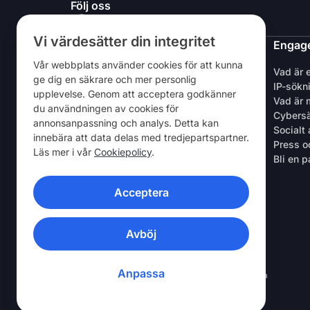
Följ oss
Vi värdesätter din integritet
NordVPN
Engage
Vår webbplats använder cookies för att kunna
Om oss
Vad är 
ge dig en säkrare och mer personlig
Jobb
IP-sökn
upplevelse. Genom att acceptera godkänner
Gratis testperiod för VPN
Vad är 
du användningen av cookies för
VPN-routrar
Cybers
annonsanpassning och analys. Detta kan
Recensioner
Socialt
innebära att data delas med tredjepartspartner.
Rabatt för studenter och anställda
Press o
Läs mer i vår
Cookiepolicy
.
Var man kan köpa
Bli en p
Tipsa en vän
Acceptera
VPN-APPAR
Avböj
Anpassa
© 2026 Nord Security. Alla rättigheter förbehållna