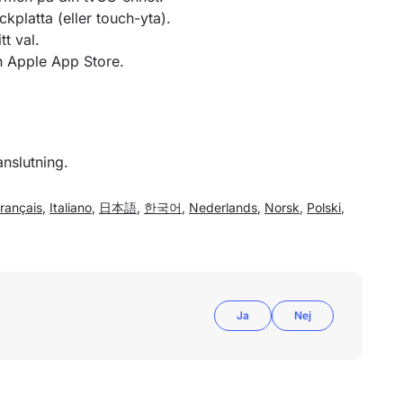
ckplatta (eller touch-yta).
t val.
n Apple App Store.
tanslutning.
rançais
,
Italiano
,
日本語
,
한국어
,
Nederlands
,
Norsk
,
Polski
,
Ja
Nej