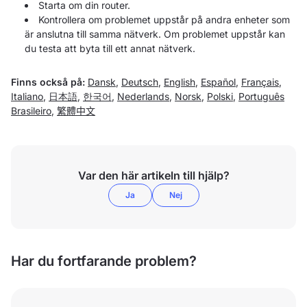
Starta om din router.
Kontrollera om problemet uppstår på andra enheter som
är anslutna till samma nätverk. Om problemet uppstår kan
du testa att byta till ett annat nätverk.
Finns också på:
Dansk
,
Deutsch
,
English
,
Español
,
Français
,
Italiano
,
日本語
,
한국어
,
Nederlands
,
Norsk
,
Polski
,
Português
Brasileiro
,
繁體中文
Var den här artikeln till hjälp?
Ja
Nej
Har du fortfarande problem?