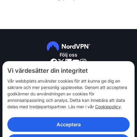
Följ oss
Vi värdesätter din integritet
Vår webbplats använder cookies för att kunna ge dig en
säkrare och mer personlig upplevelse. Genom att acceptera
godkänner du användningen av cookies för
NordVPN
annonsanpassning och analys. Detta kan innebära att data
Engagera dig
delas med tredjepartspartner. Läs mer i vår
Cookiepolicy
.
Hjälp
Acceptera
Upptäck
VPN-APPAR