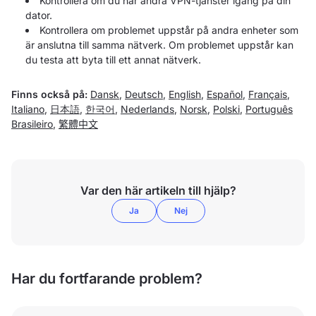
Kontrollera om du har andra VPN-tjänster igång på din
dator.
Kontrollera om problemet uppstår på andra enheter som
är anslutna till samma nätverk. Om problemet uppstår kan
du testa att byta till ett annat nätverk.
Finns också på:
Dansk
,
Deutsch
,
English
,
Español
,
Français
,
Italiano
,
日本語
,
한국어
,
Nederlands
,
Norsk
,
Polski
,
Português
Brasileiro
,
繁體中文
Var den här artikeln till hjälp?
Ja
Nej
Har du fortfarande problem?