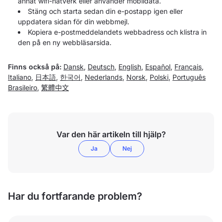
annat wifi-nätverk eller använder mobildata.
Stäng och starta sedan din e-postapp igen eller
uppdatera sidan för din webbmejl.
Kopiera e-postmeddelandets webbadress och klistra in
den på en ny webbläsarsida.
Finns också på:
Dansk
,
Deutsch
,
English
,
Español
,
Français
,
Italiano
,
日本語
,
한국어
,
Nederlands
,
Norsk
,
Polski
,
Português
Brasileiro
,
繁體中文
Var den här artikeln till hjälp?
Ja
Nej
Har du fortfarande problem?