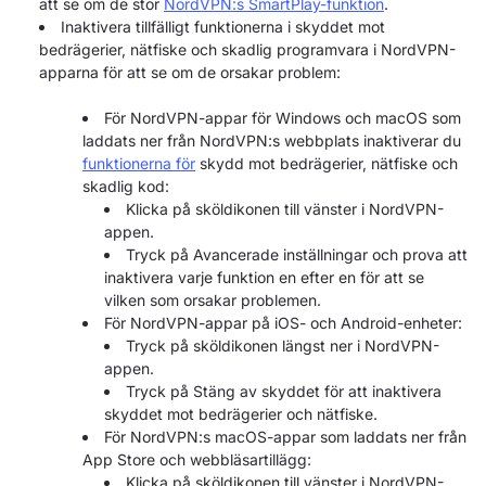
att se om de stör
NordVPN:s SmartPlay-funktion
.
Inaktivera tillfälligt funktionerna i skyddet mot
bedrägerier, nätfiske och skadlig programvara i NordVPN-
apparna för att se om de orsakar problem:
För NordVPN-appar för Windows och macOS som
laddats ner från NordVPN:s webbplats inaktiverar du
funktionerna för
skydd mot bedrägerier, nätfiske och
skadlig kod:
Klicka på sköldikonen till vänster i NordVPN-
appen.
Tryck på Avancerade inställningar och prova att
inaktivera varje funktion en efter en för att se
vilken som orsakar problemen.
För NordVPN-appar på iOS- och Android-enheter:
Tryck på sköldikonen längst ner i NordVPN-
appen.
Tryck på Stäng av skyddet för att inaktivera
skyddet mot bedrägerier och nätfiske.
För NordVPN:s macOS-appar som laddats ner från
App Store och webbläsartillägg:
Klicka på sköldikonen till vänster i NordVPN-