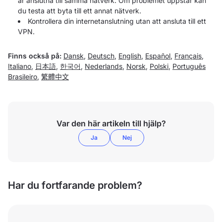
är anslutna till samma nätverk. Om problemet uppstår kan
du testa att byta till ett annat nätverk.
Kontrollera din internetanslutning utan att ansluta till ett
VPN.
Finns också på:
Dansk
,
Deutsch
,
English
,
Español
,
Français
,
Italiano
,
日本語
,
한국어
,
Nederlands
,
Norsk
,
Polski
,
Português
Brasileiro
,
繁體中文
Var den här artikeln till hjälp?
Ja
Nej
Har du fortfarande problem?