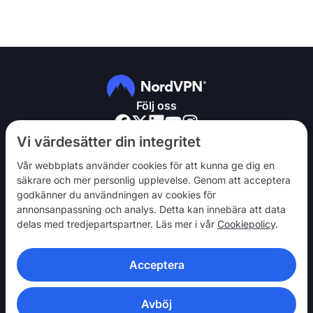
Följ oss
Vi värdesätter din integritet
Vår webbplats använder cookies för att kunna ge dig en
säkrare och mer personlig upplevelse. Genom att acceptera
godkänner du användningen av cookies för
NordVPN
annonsanpassning och analys. Detta kan innebära att data
Engagera dig
delas med tredjepartspartner. Läs mer i vår
Cookiepolicy
.
Hjälp
Acceptera
Upptäck
VPN-APPAR
Avböj