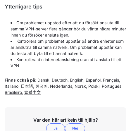
Ytterligare tips
Om problemet uppstod efter att du försökt ansluta till
samma VPN-server flera gånger bör du vänta några minuter
innan du försöker ansluta igen.
Kontrollera om problemet uppstår på andra enheter som
är anslutna till samma nätverk. Om problemet uppstår kan
du testa att byta till ett annat nätverk.
Kontrollera din internetanslutning utan att ansluta till ett
VPN.
Finns också på:
Dansk
,
Deutsch
,
English
,
Español
,
Français
,
Italiano
,
日本語
,
한국어
,
Nederlands
,
Norsk
,
Polski
,
Português
Brasileiro
,
繁體中文
Var den här artikeln till hjälp?
Ja
Nej