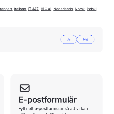
rançais
,
Italiano
,
日本語
,
한국어
,
Nederlands
,
Norsk
,
Polski
,
Ja
Nej
E-postformulär
Fyll i ett e-postformulär så att vi kan