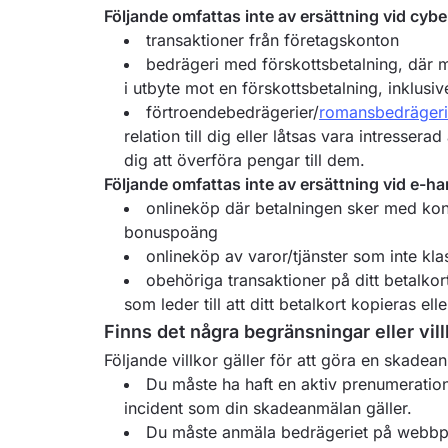
Följande omfattas inte av ersättning vid cybe
transaktioner från företagskonton
bedrägeri med förskottsbetalning, där m
i utbyte mot en förskottsbetalning, inklusiv
förtroendebedrägerier/
romansbedrägeri
relation till dig eller låtsas vara intresse
dig att överföra pengar till dem.
Följande omfattas inte av ersättning vid e-h
onlineköp där betalningen sker med kont
bonuspoäng
onlineköp av varor/tjänster som inte kla
obehöriga transaktioner på ditt betalkor
som leder till att ditt betalkort kopieras elle
Finns det några begränsningar eller vil
Följande villkor gäller för att göra en skadea
Du måste ha haft en aktiv prenumeratio
incident som din skadeanmälan gäller.
Du måste anmäla bedrägeriet på webbpl