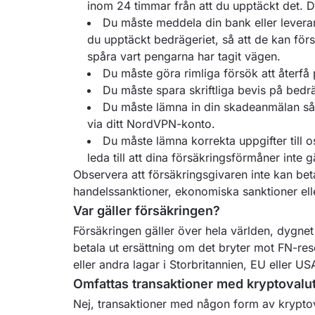
inom 24 timmar från att du upptäckt det. 
Du måste meddela din bank eller levera
du upptäckt bedrägeriet, så att de kan förs
spåra vart pengarna har tagit vägen.
Du måste göra rimliga försök att återfå
Du måste spara skriftliga bevis på bedrä
Du måste lämna in din skadeanmälan så s
via ditt NordVPN-konto.
Du måste lämna korrekta uppgifter till 
leda till att dina försäkringsförmåner inte g
Observera att försäkringsgivaren inte kan bet
handelssanktioner, ekonomiska sanktioner elle
Var gäller försäkringen?
Försäkringen gäller över hela världen, dygnet
betala ut ersättning om det bryter mot FN-re
eller andra lagar i Storbritannien, EU eller US
Omfattas transaktioner med kryptovalu
Nej, transaktioner med någon form av kryptov