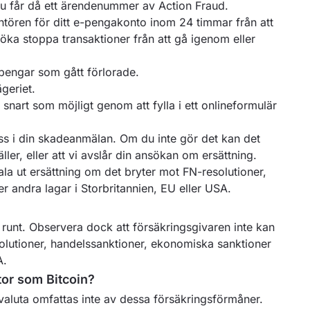
Du får då ett ärendenummer av Action Fraud.
ntören för ditt e-pengakonto inom 24 timmar från att
öka stoppa transaktioner från att gå igenom eller
 pengar som gått förlorade.
geriet.
nart som möjligt genom att fylla i ett onlineformulär
oss i din skadeanmälan. Om du inte gör det kan det
äller, eller att vi avslår din ansökan om ersättning.
ala ut ersättning om det bryter mot FN-resolutioner,
r andra lagar i Storbritannien, EU eller USA.
 runt. Observera dock att försäkringsgivaren inte kan
solutioner, handelssanktioner, ekonomiska sanktioner
A.
tor som Bitcoin?
aluta omfattas inte av dessa försäkringsförmåner.