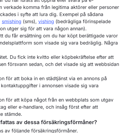
är du har lurats att öppna eller svara på e-
 verkade komma från legitima aktörer eller personer
ckades i syfte att lura dig. Exempel på sådana
,
smishing
(sms),
vishing
(bedrägliga förinspelade
n utger sig för att vara någon annan).
tt du får ersättning om du har köpt berättigade varor
 handelsplattform som visade sig vara bedräglig. Några
t. Du fick inte kvitto eller köpbekräftelse efter att
en försvann sedan, och det visade sig att webbsidan
n för att boka in en städtjänst via en annons på
a kontaktuppgifter i annonsen visade sig vara
on för att köpa något från en webbplats som utgav
tag eller e-handlare, och insåg först efter att
te stämde.
mfattas av dessa försäkringsförmåner?
tas av följande försäkringsförmåner.