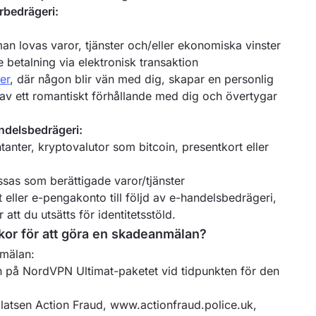
rbedrägeri:
an lovas varor, tjänster och/eller ekonomiska vinster
e betalning via elektronisk transaktion
er
, där någon blir vän med dig, skapar en personlig
rad av ett romantiskt förhållande med dig och övertygar
andelsbedrägeri:
anter, kryptovalutor som bitcoin, presentkort eller
ssas som berättigade varor/tjänster
t eller e-pengakonto till följd av e-handelsbedrägeri,
r att du utsätts för identitetsstöld.
lkor för att göra en skadeanmälan?
nmälan:
n på NordVPN Ultimat-paketet vid tidpunkten för den
atsen Action Fraud, www.actionfraud.police.uk,