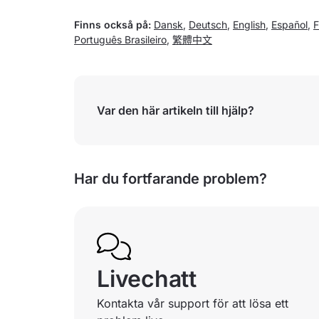
Finns också på:
Dansk
,
Deutsch
,
English
,
Español
,
F
Português Brasileiro
,
繁體中文
Var den här artikeln till hjälp?
Har du fortfarande problem?
Livechatt
Kontakta vår support för att lösa ett