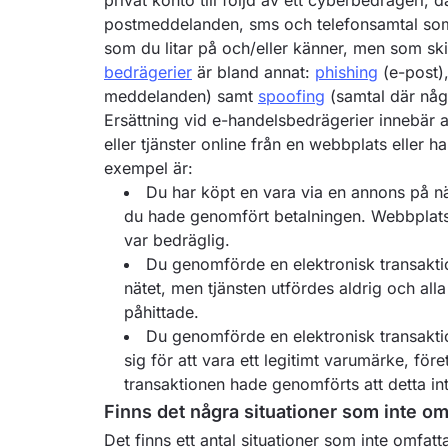
privat konto till följd av ett cyberbedrägeri, d
postmeddelanden, sms och telefonsamtal som
som du litar på och/eller känner, men som ski
bedrägerier
är bland annat:
phishing
(e-post)
meddelanden) samt
spoofing
(samtal där någo
Ersättning vid e-handelsbedrägerier innebär a
eller tjänster online från en webbplats eller
exempel är:
Du har köpt en vara via en annons på näte
du hade genomfört betalningen. Webbplats
var bedräglig.
Du genomförde en elektronisk transaktio
nätet, men tjänsten utfördes aldrig och all
påhittade.
Du genomförde en elektronisk transakti
sig för att vara ett legitimt varumärke, före
transaktionen hade genomförts att detta in
Finns det några situationer som inte o
Det finns ett antal situationer som inte omfat