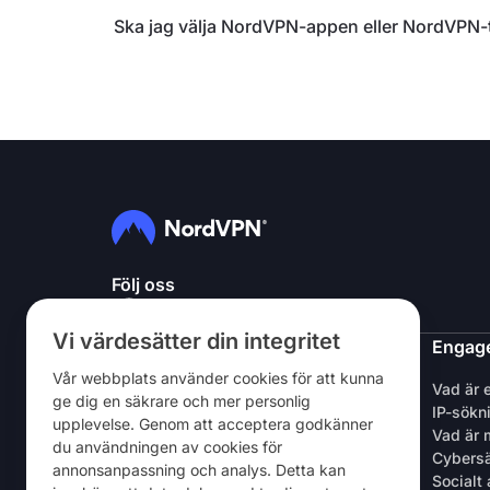
Ska jag välja NordVPN-appen eller NordVPN-t
Följ oss
Vi värdesätter din integritet
NordVPN
Engage
Vår webbplats använder cookies för att kunna
Om oss
Vad är 
ge dig en säkrare och mer personlig
Jobb
IP-sökn
upplevelse. Genom att acceptera godkänner
Gratis testperiod för VPN
Vad är 
du användningen av cookies för
VPN-routrar
Cybers
annonsanpassning och analys. Detta kan
Recensioner
Socialt