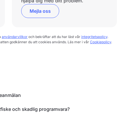
hjälpa dig med ditt problem.
Mejla oss
a
användarvillkor
och bekräftar att du har läst vår
integritetspolicy
.
hatten godkänner du att cookies används. Läs mer i vår
Cookiepolicy
.
deanmälan
fiske och skadlig programvara?