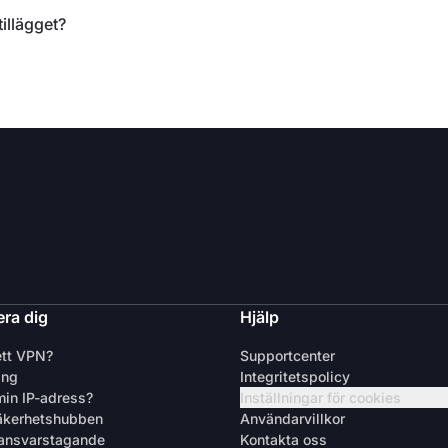
illägget?
ra dig
Hjälp
ett VPN?
Supportcenter
ing
Integritetspolicy
min IP-adress?
Inställningar för cookies
äkerhetshubben
Användarvillkor
 ansvarstagande
Kontakta oss