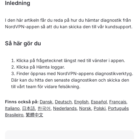
Inledning
I den här artikeln får du reda på hur du hämtar diagnostik från
NordVPN-appen så att du kan skicka den till vår kundsupport.
Så här gör du
Klicka på
frågetecknet
längst ned till vänster i appen.
Klicka på Hämta loggar.
Finder öppnas med NordVPN-appens diagnostikverktyg.
Där kan du hitta den senaste diagnostiken och skicka den
till vårt team för vidare felsökning.
Finns också på:
Dansk
,
Deutsch
,
English
,
Español
,
Français
,
Italiano
,
日本語
,
한국어
,
Nederlands
,
Norsk
,
Polski
,
Português
Brasileiro
,
繁體中文