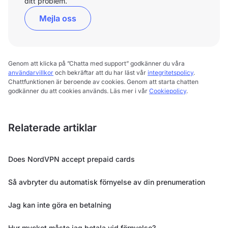
ditt problem.
Mejla oss
Genom att klicka på ”Chatta med support” godkänner du våra
användarvillkor
och bekräftar att du har läst vår
integritetspolicy
.
Chattfunktionen är beroende av cookies. Genom att starta chatten
godkänner du att cookies används. Läs mer i vår
Cookiepolicy
.
Relaterade artiklar
Does NordVPN accept prepaid cards
Så avbryter du automatisk förnyelse av din prenumeration
Jag kan inte göra en betalning
Hur mycket måste jag betala vid förnyelse?