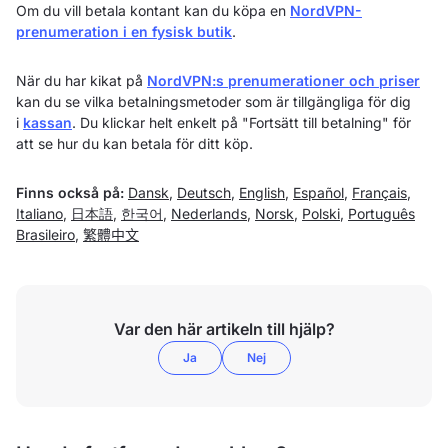
Om du vill betala kontant kan du köpa en
NordVPN-
prenumeration i en fysisk butik
.
När du har kikat på
NordVPN:s prenumerationer och priser
kan du se vilka betalningsmetoder som är tillgängliga för dig
i
kassan
. Du klickar helt enkelt på "Fortsätt till betalning" för
att se hur du kan betala för ditt köp.
Finns också på:
Dansk
,
Deutsch
,
English
,
Español
,
Français
,
Italiano
,
日本語
,
한국어
,
Nederlands
,
Norsk
,
Polski
,
Português
Brasileiro
,
繁體中文
Var den här artikeln till hjälp?
Ja
Nej