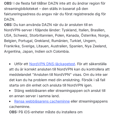
OBS:
I de flesta fall tillåter DAZN inte att du ändrar region för
streamingbiblioteket – den ställs in baserat på den
faktureringsadress du angav när du först registrerade dig för
DAZN.
OBS:
Du kan använda DAZN när du är ansluten till en
NordVPN-server i följande länder: Tyskland, Italien, Brasilien,
USA, Schweiz, Storbritannien, Polen, Kanada, Österrike, Norge,
Belgien, Portugal, Grekland, Rumänien, Turkiet, Ungern,
Frankrike, Sverige, Litauen, Australien, Spanien, Nya Zeeland,
Argentina, Japan, Indien och Colombia.
Utför ett
NordVPN DNS-läckagetest
. För att säkerställa
att du är korrekt ansluten till NordVPN kan du kontrollera att
meddelandet "Ansluten till NordVPN" visas. Om du inte ser
det kan du ha problem med din anslutning. Försök i så fall
starta om din enhet och ansluta till NordVPN igen.
Stäng webbläsaren eller streamingappen och anslut till
en annan server i samma land.
Rensa webbläsarens cacheminne
eller streamingappens
cacheminne.
OBS:
På iOS-enheter måste du installera om