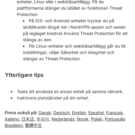
enheter, Linux eller i webbläsartillägg. På de
plattformarna stänger du istället av funktionen Threat
Protection:
På iOS- och Android-enheter trycker du på
sköldikonen längst ner i NordVPN-appen och sedan
på reglaget bredvid Använd Threat Protection för att
stänga av den.
För Linux-enheter och webbläsartillägg går du till
Inställningar, väljer Säkerhet och integritet och
stänger av Threat Protection.
Ytterligare tips
Testa att använda en annan enhet på samma nätverk.
Inaktivera platstjänster på din enhet.
Finns också på:
Dansk
,
Deutsch
,
English
,
Español
,
Français
,
Italiano
,
日本語
,
한국어
,
Nederlands
,
Norsk
,
Polski
,
Português
Brasileiro
,
繁體中文