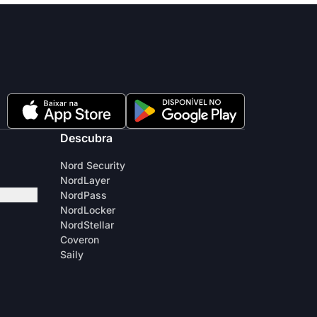
Descubra
Nord Security
NordLayer
NordPass
NordLocker
NordStellar
Coveron
Saily