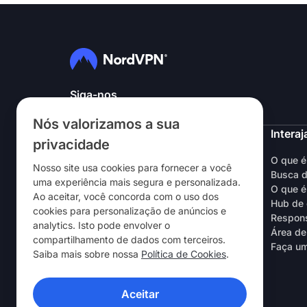
Siga-nos
Nós valorizamos a sua
NordVPN
Interaj
privacidade
Sobre nós
O que 
Nosso site usa cookies para fornecer a você
Trabalhe conosco
Busca d
uma experiência mais segura e personalizada.
Teste grátis da VPN
O que é
Ao aceitar, você concorda com o uso dos
Roteadores da VPN
Hub de 
cookies para personalização de anúncios e
Avaliações
Respons
analytics. Isto pode envolver o
Desconto para estudantes e
Área de
compartilhamento de dados com terceiros.
colaboradores
Faça um
Saiba mais sobre nossa
Política de Cookies
.
Onde comprar
Indique um amigo
Aceitar
APLICATIVOS DE VPN