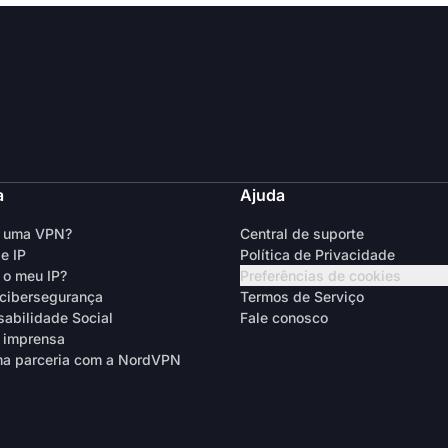
a
Ajuda
é uma VPN?
Central de suporte
e IP
Política de Privacidade
 o meu IP?
Preferências de cookies
cibersegurança
Termos de Serviço
abilidade Social
Fale conosco
 imprensa
a parceria com a NordVPN