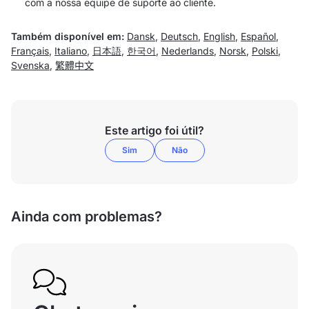
com a nossa equipe de suporte ao cliente.
Também disponível em:
Dansk
,
Deutsch
,
English
,
Español
,
Français
,
Italiano
,
日本語
,
한국어
,
Nederlands
,
Norsk
,
Polski
,
Svenska
,
繁體中文
Este artigo foi útil?
Sim
Não
Ainda com problemas?