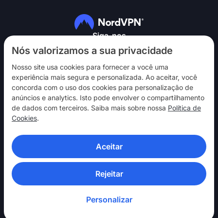
Siga-nos
Nós valorizamos a sua privacidade
Nosso site usa cookies para fornecer a você uma
experiência mais segura e personalizada. Ao aceitar, você
concorda com o uso dos cookies para personalização de
anúncios e analytics. Isto pode envolver o compartilhamento
NordVPN
de dados com terceiros. Saiba mais sobre nossa
Política de
Interaja
Cookies
.
Ajuda
Aceitar
Descubra
APLICATIVOS DE VPN
Rejeitar
Personalizar
© 2026 Nord Security. Todos os direitos reservados