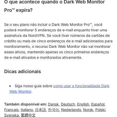
O que acontece quando o Dark Web Monitor
Pro™ expira?
Se o seu plano não incluir o Dark Web Monitor Pro™, você
poderá monitorar 5 endereços de e-mail enquanto tiver uma
assinatura da NordVPN. Se você tiver números de cartões de
crédito ou mais de cinco endereços de e-mail adicionados para
monitoramento, o recurso Dark Web Monitor não vai monitorar
esses ativos, mantendo apenas os cinco primeiros endereços
de e-mail ativados e monitorados ativamente.
Dicas adicionais
Siga nosso guia sobre
como usar a funcionalidade Dark
Web Monitor
.
Também disponível em:
Dansk
,
Deutsch
,
English
,
Español
,
Français
,
Italiano
,
日本語
,
한국어
,
Nederlands
,
Norsk
,
Polski
,
Svenska
,
繁體中文