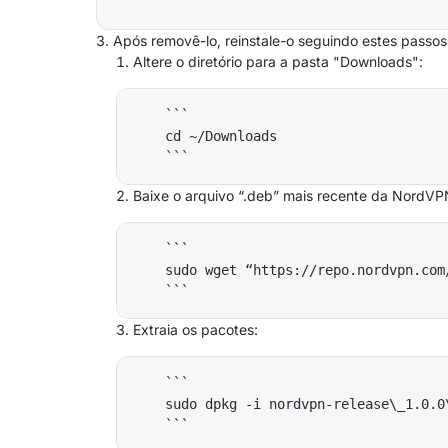
Após removê-lo, reinstale-o seguindo estes passos
Altere o diretório para a pasta "Downloads":
    ```

    cd ~/Downloads

Baixe o arquivo “.deb” mais recente da NordVP
    ```

    sudo wget “https://repo.nordvpn.com
Extraia os pacotes:
    ```

    sudo dpkg -i nordvpn-release\_1.0.0\