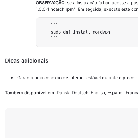
OBSERVAÇÃO
: se a instalação falhar, acesse a 
1.0.0-1.noarch.rpm". Em seguida, execute este c
    ```

    sudo dnf install nordvpn

Dicas adicionais
Garanta uma conexão de Internet estável durante o processo
Também disponível em:
Dansk
,
Deutsch
,
English
,
Español
,
Franç