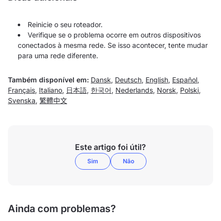
Reinicie o seu roteador.
Verifique se o problema ocorre em outros dispositivos
conectados à mesma rede. Se isso acontecer, tente mudar
para uma rede diferente.
Também disponível em:
Dansk
,
Deutsch
,
English
,
Español
,
Français
,
Italiano
,
日本語
,
한국어
,
Nederlands
,
Norsk
,
Polski
,
Svenska
,
繁體中文
Este artigo foi útil?
Sim
Não
Ainda com problemas?