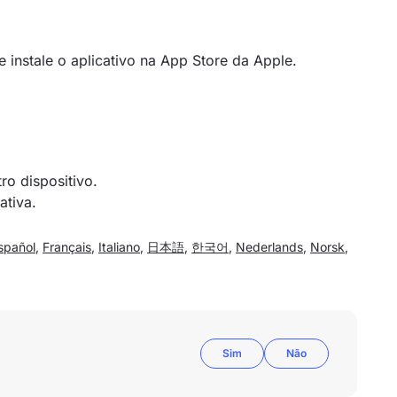
e instale o aplicativo na App Store da Apple.
ro dispositivo.
ativa.
spañol
,
Français
,
Italiano
,
日本語
,
한국어
,
Nederlands
,
Norsk
,
Sim
Não