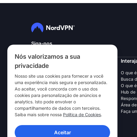
Siga-nos
Nós valorizamos a sua
NordVPN
Interaj
privacidade
Sobre nós
O que 
Nosso site usa cookies para fornecer a você
Trabalhe conosco
Busca d
uma experiência mais segura e personalizada.
Teste grátis da VPN
O que é
Ao aceitar, você concorda com o uso dos
Roteadores da VPN
Hub de 
cookies para personalização de anúncios e
Avaliações
Respons
analytics. Isto pode envolver o
Desconto para estudantes e
Área de
compartilhamento de dados com terceiros.
colaboradores
Faça um
Saiba mais sobre nossa
Política de Cookies
.
Onde comprar
Indique um amigo
Aceitar
APLICATIVOS DE VPN