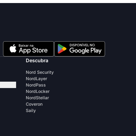
Descubra
Nord Security
NordLayer
NordPass
NordLocker
NordStellar
Coveron
Saily