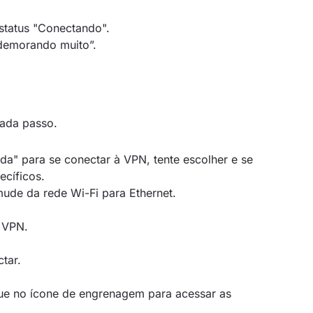
status "Conectando".
demorando muito”.
cada passo.
a" para se conectar à VPN, tente escolher e se
ecíficos.
mude da rede Wi-Fi para Ethernet.
a VPN.
tar.
ique no ícone de engrenagem para acessar as