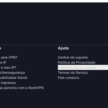
a
Ajuda
é uma VPN?
Central de suporte
e IP
Política de Privacidade
 o meu IP?
Preferências de cookies
cibersegurança
Termos de Serviço
abilidade Social
Fale conosco
 imprensa
a parceria com a NordVPN