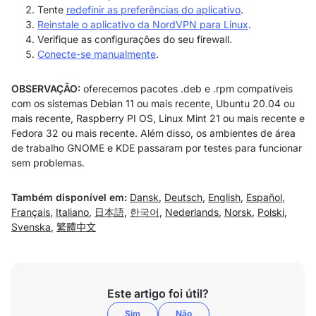
Tente
redefinir as preferências do aplicativo
.
Reinstale o aplicativo da NordVPN para Linux
.
Verifique as configurações do seu firewall.
Conecte-se manualmente
.
OBSERVAÇÃO:
oferecemos pacotes .deb e .rpm compatíveis
com os sistemas Debian 11 ou mais recente, Ubuntu 20.04 ou
mais recente, Raspberry PI OS, Linux Mint 21 ou mais recente e
Fedora 32 ou mais recente. Além disso, os ambientes de área
de trabalho GNOME e KDE passaram por testes para funcionar
sem problemas.
Também disponível em:
Dansk
,
Deutsch
,
English
,
Español
,
Français
,
Italiano
,
日本語
,
한국어
,
Nederlands
,
Norsk
,
Polski
,
Svenska
,
繁體中文
Este artigo foi útil?
Sim
Não