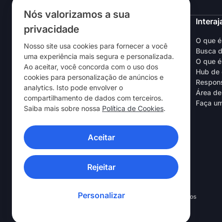
Nós valorizamos a sua
NordVPN
Interaj
privacidade
Sobre nós
O que 
Nosso site usa cookies para fornecer a você
Trabalhe conosco
Busca d
uma experiência mais segura e personalizada.
Teste grátis da VPN
O que é
Ao aceitar, você concorda com o uso dos
Roteadores da VPN
Hub de 
cookies para personalização de anúncios e
Avaliações
Respons
analytics. Isto pode envolver o
Desconto para estudantes e
Área de
compartilhamento de dados com terceiros.
colaboradores
Faça um
Saiba mais sobre nossa
Política de Cookies
.
Onde comprar
Indique um amigo
Aceitar
APLICATIVOS DE VPN
Rejeitar
Personalizar
© 2026 Nord Security. Todos os direitos reservados