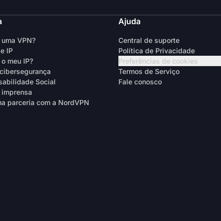
a
Ajuda
é uma VPN?
Central de suporte
e IP
Política de Privacidade
 o meu IP?
Preferências de cookies
cibersegurança
Termos de Serviço
abilidade Social
Fale conosco
 imprensa
a parceria com a NordVPN