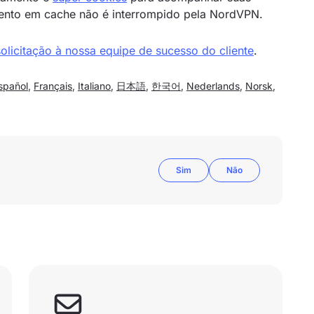
ento em cache não é interrompido pela NordVPN.
olicitação à nossa equipe de sucesso do cliente
.
spañol
,
Français
,
Italiano
,
日本語
,
한국어
,
Nederlands
,
Norsk
,
Sim
Não