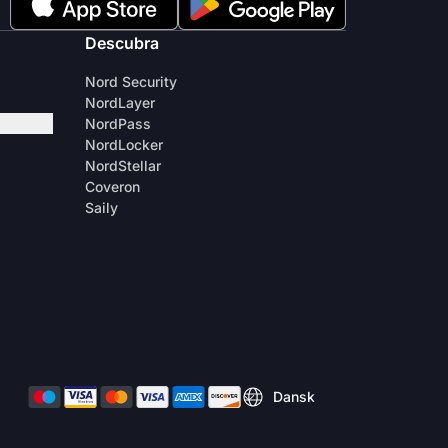
Descubra
Nord Security
NordLayer
NordPass
NordLocker
NordStellar
Coveron
Saily