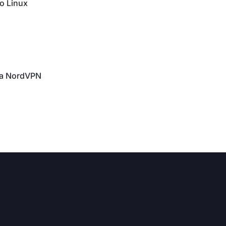
no Linux
 a NordVPN