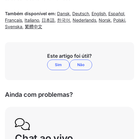
Também disponível em:
Dansk
,
Deutsch
,
English
,
Español
,
Français
,
Italiano
,
日本語
,
한국어
,
Nederlands
,
Norsk
,
Polski
,
Svenska
,
繁體中文
Este artigo foi útil?
Sim
Não
Ainda com problemas?
Chat ao vivo