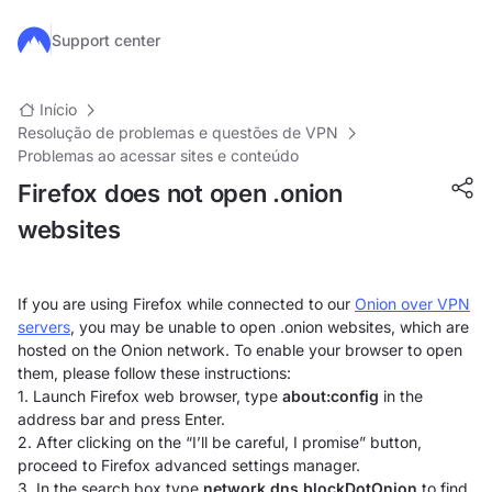
Ir para o conteúdo principal
Support center
Início
Resolução de problemas e questões de VPN
Problemas ao acessar sites e conteúdo
Firefox does not open .onion
websites
If you are using Firefox while connected to our
Onion over VPN
servers
, you may be unable to open .onion websites, which are
hosted on the Onion network. To enable your browser to open
them, please follow these instructions:
1. Launch Firefox web browser, type
about:config
in the
address bar and press Enter.
2. After clicking on the “I’ll be careful, I promise” button,
proceed to Firefox advanced settings manager.
3. In the search box type
network.dns.blockDotOnion
to find