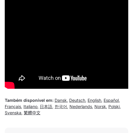
Também disponível em:
Dansk
,
Deutsch
,
English
,
Español
,
Français
,
Italiano
,
日本語
,
한국어
,
Nederlands
,
Norsk
,
Polski
,
Svenska
,
繁體中文