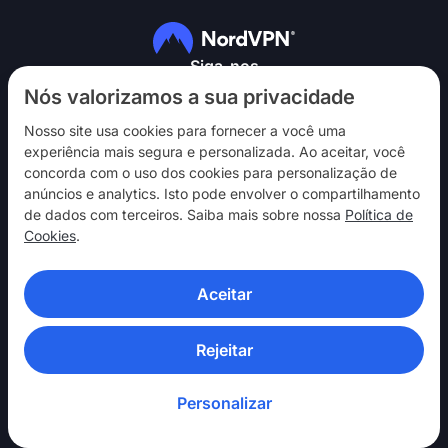
Siga-nos
Nós valorizamos a sua privacidade
Nosso site usa cookies para fornecer a você uma
experiência mais segura e personalizada. Ao aceitar, você
concorda com o uso dos cookies para personalização de
anúncios e analytics. Isto pode envolver o compartilhamento
NordVPN
de dados com terceiros. Saiba mais sobre nossa
Política de
Interaja
Cookies
.
Ajuda
Aceitar
Descubra
APLICATIVOS DE VPN
Rejeitar
Personalizar
© 2026 Nord Security. Todos os direitos reservados