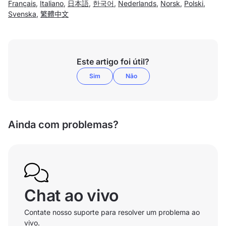
Français
,
Italiano
,
日本語
,
한국어
,
Nederlands
,
Norsk
,
Polski
,
Svenska
,
繁體中文
Este artigo foi útil?
Sim
Não
Ainda com problemas?
Chat ao vivo
Contate nosso suporte para resolver um problema ao
vivo.