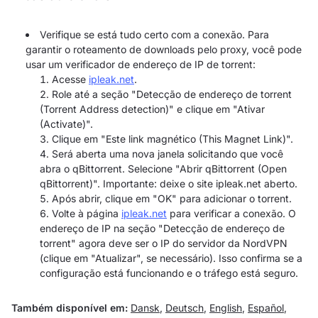
Verifique se está tudo certo com a conexão. Para
garantir o roteamento de downloads pelo proxy, você pode
usar um verificador de endereço de IP de torrent:
Acesse
ipleak.net
.
Role até a seção "Detecção de endereço de torrent
(Torrent Address detection)" e clique em "Ativar
(Activate)".
Clique em "Este link magnético (This Magnet Link)".
Será aberta uma nova janela solicitando que você
abra o qBittorrent. Selecione "Abrir qBittorrent (Open
qBittorrent)". Importante: deixe o site ipleak.net aberto.
Após abrir, clique em "OK" para adicionar o torrent.
Volte à página
ipleak.net
para verificar a conexão. O
endereço de IP na seção "Detecção de endereço de
torrent" agora deve ser o IP do servidor da NordVPN
(clique em "Atualizar", se necessário). Isso confirma se a
configuração está funcionando e o tráfego está seguro.
Também disponível em:
Dansk
,
Deutsch
,
English
,
Español
,