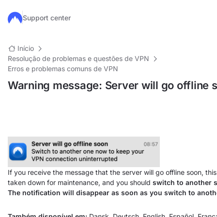
Ir para o conteúdo principal
Support center
Início
Resolução de problemas e questões de VPN
Erros e problemas comuns de VPN
Warning message: Server will go offline 
If you receive the message that the
server will go offline soon, th
taken down for maintenance, and you should
switch to another 
The notification will disappear as soon as you switch to anoth
Também disponível em:
Dansk
,
Deutsch
,
English
,
Español
,
Franç