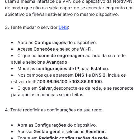
usam a mesma interface de VPN que o aplicativo da NordVPN,
de modo que não ela seria capaz de se conectar enquanto um
aplicativo de firewall estiver ativo no mesmo dispositivo.
3. Tente mudar o servidor
DNS
:
Abra as
Configurações
do dispositivo.
Acesse
Conexões
e selecione
Wi-Fi
.
Clique no
ícone de engrenagem
ao lado da sua rede
atual e selecione
Avançado
.
Mude as
configurações de IP
para
Estático
.
Nos campos que aparecem
DNS 1
e
DNS 2
, inclua os
estiver de IP:
103.86.96.100
e
103.86.99.100
.
Clique em
Salvar
,desconecte-se da rede, e se reconecte
para que as mudanças sejam feitas.
4. Tente redefinir as configurações da sua rede:
Abra as
Configurações
do dispositivo.
Acesse
Gestão geral
e selecione
Redefinir
.
Toque em
Redefinir configurações de rede
.