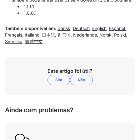
1.1.1.1
1.0.0.1
Também disponível em:
Dansk
,
Deutsch
,
English
,
Español
,
Français
,
Italiano
,
日本語
,
한국어
,
Nederlands
,
Norsk
,
Polski
,
Svenska
,
繁體中文
Este artigo foi útil?
Sim
Não
Ainda com problemas?