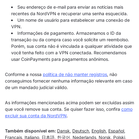
Seu endereço de e-mail para enviar as notícias mais
recentes da NordVPN e recuperar uma senha esquecida.
Um nome de usuário para estabelecer uma conexão de
VPN.
Informações de pagamento. Armazenamos o ID da
transação ou da compra caso você solicite um reembolso.
Porém, sua conta não é vinculada a qualquer atividade que
você tenha feito com a VPN conectada. Recomendamos
usar CoinPayments para pagamentos anônimos.
Conforme a nossa
política de não manter registros
, não
conseguimos fornecer nenhuma informação relevante em caso
de um mandado judicial válido.
As informações mencionadas acima podem ser excluídas assim
que você remove sua conta. Se quiser fazer isso, confira
como
excluir sua conta da NordVPN
.
Também disponível em:
Dansk
,
Deutsch
,
English
,
Español
,
Français
,
Italiano
,
日本語
,
한국어
,
Nederlands
,
Norsk
,
Polski
,