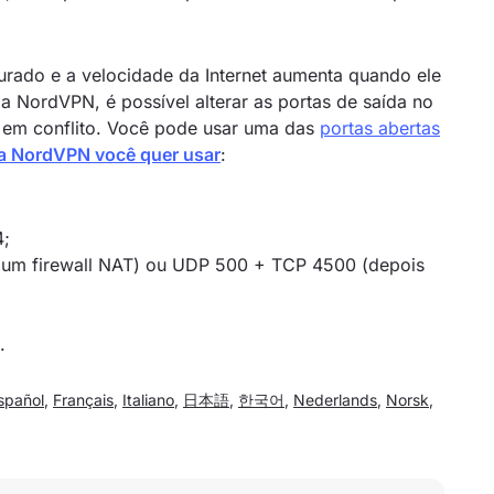
gurado e a velocidade da Internet aumenta quando ele
 NordVPN, é possível alterar as portas de saída no
m em conflito. Você pode usar uma das
portas abertas
da NordVPN você quer usar
:
4;
 um firewall NAT) ou UDP 500 + TCP 4500 (depois
.
spañol
,
Français
,
Italiano
,
日本語
,
한국어
,
Nederlands
,
Norsk
,