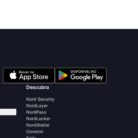
Descubra
Nord Security
NordLayer
NordPass
NordLocker
NordStellar
Coveron
Saily