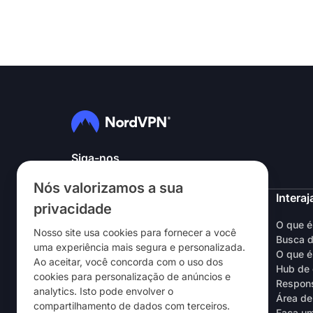
Siga-nos
Nós valorizamos a sua
NordVPN
Interaj
privacidade
Sobre nós
O que 
Nosso site usa cookies para fornecer a você
Trabalhe conosco
Busca d
uma experiência mais segura e personalizada.
Teste grátis da VPN
O que é
Ao aceitar, você concorda com o uso dos
Roteadores da VPN
Hub de 
cookies para personalização de anúncios e
Avaliações
Respons
analytics. Isto pode envolver o
Desconto para estudantes e
Área de
compartilhamento de dados com terceiros.
colaboradores
Faça um