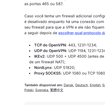
as portas 465 ou 587.
Caso você tenha um firewall adicional confi
é desativado enquanto há uma conexão com a
seu firewall para que a VPN e ele não fique
a seguir depois de
escolher qual protocolo 
TCP do OpenVPN
: 443, 1231-1234;
UDP do OpenVPN
: UDP 1194, 1231-123
IKEv2
: UDP 500 + UDP 4500 (antes de
de um firewall NAT);
NordLynx
: UDP 51820;
Proxy SOCKS5
: UDP 1080 ou TCP 1080
Também disponível em:
Dansk
,
Deutsch
,
English
,
E
Polski
,
Svenska
,
繁體中文