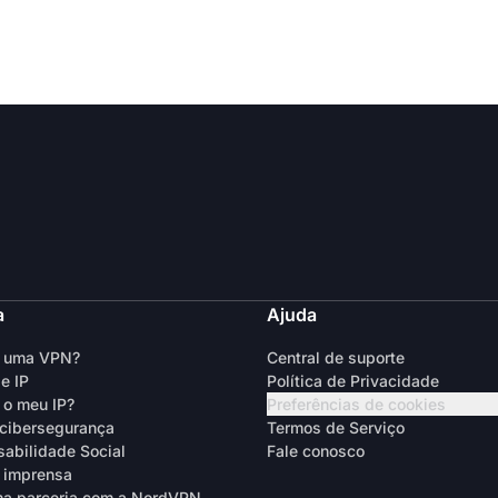
a
Ajuda
é uma VPN?
Central de suporte
e IP
Política de Privacidade
 o meu IP?
Preferências de cookies
cibersegurança
Termos de Serviço
abilidade Social
Fale conosco
 imprensa
a parceria com a NordVPN