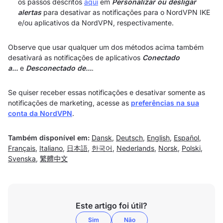
os passos descritos
aqui
em
Personalizar ou desligar
alertas
para desativar as notificações para o NordVPN IKE
e/ou aplicativos da NordVPN, respectivamente.
Observe que usar qualquer um dos métodos acima também
desativará as notificações de aplicativos
Conectado
a...
e
Desconectado de...
.
Se quiser receber essas notificações e desativar somente as
notificações de marketing, acesse as
preferências na sua
conta da NordVPN
.
Também disponível em:
Dansk
,
Deutsch
,
English
,
Español
,
Français
,
Italiano
,
日本語
,
한국어
,
Nederlands
,
Norsk
,
Polski
,
Svenska
,
繁體中文
Este artigo foi útil?
Sim
Não