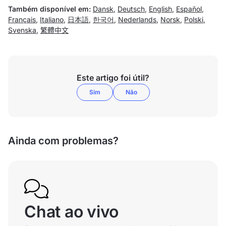
Também disponível em:
Dansk
,
Deutsch
,
English
,
Español
,
Français
,
Italiano
,
日本語
,
한국어
,
Nederlands
,
Norsk
,
Polski
,
Svenska
,
繁體中文
Este artigo foi útil?
Sim
Não
Ainda com problemas?
Chat ao vivo