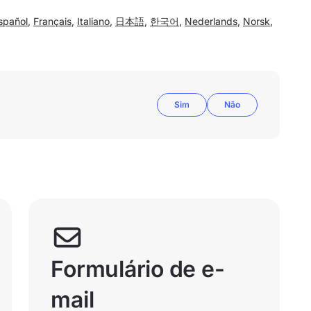
spañol
,
Français
,
Italiano
,
日本語
,
한국어
,
Nederlands
,
Norsk
,
Sim
Não
Formulário de e-
mail