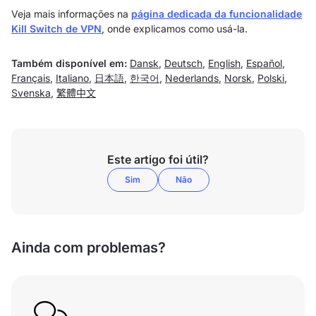
Veja mais informações na
página dedicada da funcionalidade
Kill Switch de VPN
, onde explicamos como usá-la.
Também disponível em:
Dansk
,
Deutsch
,
English
,
Español
,
Français
,
Italiano
,
日本語
,
한국어
,
Nederlands
,
Norsk
,
Polski
,
Svenska
,
繁體中文
Este artigo foi útil?
Sim
Não
Ainda com problemas?