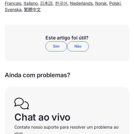
Français
,
Italiano
,
日本語
,
한국어
,
Nederlands
,
Norsk
,
Polski
,
Svenska
,
繁體中文
Este artigo foi útil?
Sim
Não
Ainda com problemas?
Chat ao vivo
Contate nosso suporte para resolver um problema ao
vivo.