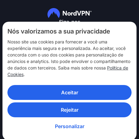
Siga-nos
Nós valorizamos a sua privacidade
Nosso site usa cookies para fornecer a você uma
experiência mais segura e personalizada. Ao aceitar, você
concorda com o uso dos cookies para personalização de
anúncios e analytics. Isto pode envolver o compartilhamento
NordVPN
de dados com terceiros. Saiba mais sobre nossa
Política de
Interaja
Cookies
.
Ajuda
Aceitar
Descubra
APLICATIVOS DE VPN
Rejeitar
Personalizar
© 2026 Nord Security. Todos os direitos reservados