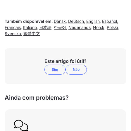
Também disponível em:
Dansk
,
Deutsch
,
English
,
Español
,
Français
,
Italiano
,
日本語
,
한국어
,
Nederlands
,
Norsk
,
Polski
,
Svenska
,
繁體中文
Este artigo foi útil?
Sim
Não
Ainda com problemas?