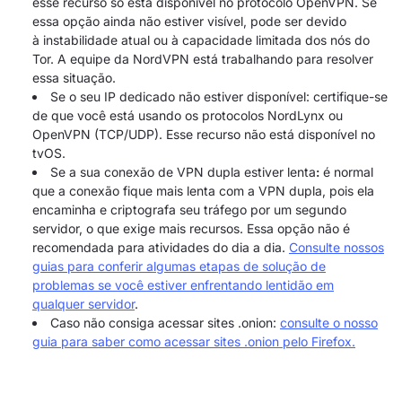
esse recurso só está disponível no protocolo OpenVPN. Se
essa opção ainda não estiver visível, pode ser devido
à instabilidade atual ou à capacidade limitada dos nós do
Tor. A equipe da NordVPN está trabalhando para resolver
essa situação.
Se o seu IP dedicado não estiver disponível: certifique-se
de que você está usando os protocolos NordLynx ou
OpenVPN (TCP/UDP). Esse recurso não está disponível no
tvOS.
Se a sua conexão de VPN dupla estiver lenta
:
é normal
que a conexão fique mais lenta com a VPN dupla, pois ela
encaminha e criptografa seu tráfego por um segundo
servidor, o que exige mais recursos. Essa opção não é
recomendada para atividades do dia a dia.
Consulte nossos
guias para conferir algumas etapas de solução de
problemas se você estiver enfrentando lentidão em
qualquer servidor
.
Caso não consiga acessar sites .onion:
consulte o nosso
guia para saber como acessar sites .onion pelo Firefox.