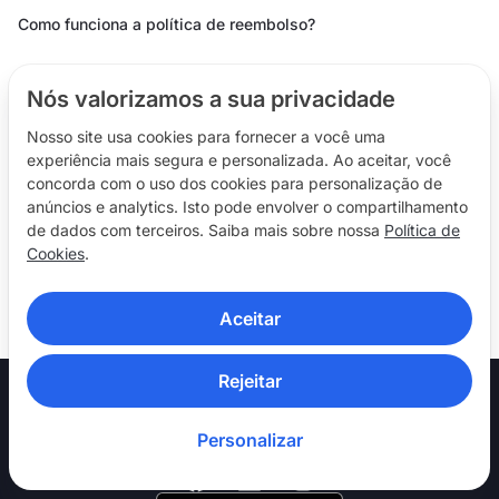
Como funciona a política de reembolso?
Como configurar uma conexão IKEv2/IPSec manual com a
Nós valorizamos a sua privacidade
NordVPN no Windows
Nosso site usa cookies para fornecer a você uma
Erro: este programa não aceita a versão do Windows que o
experiência mais segura e personalizada. Ao aceitar, você
seu computador está usando
concorda com o uso dos cookies para personalização de
anúncios e analytics. Isto pode envolver o compartilhamento
Como se conectar ao seu IP dedicado da NordVPN no
de dados com terceiros. Saiba mais sobre nossa
Política de
Windows
Cookies
.
Aceitar
Rejeitar
Personalizar
Siga-nos