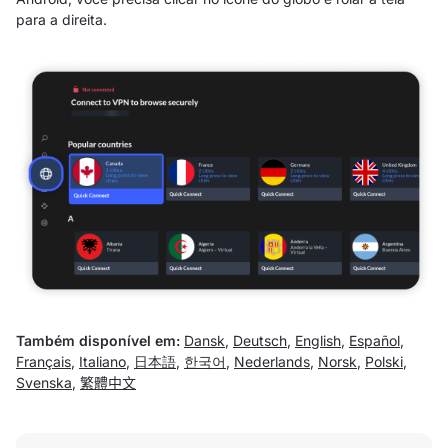
para a direita.
Também disponível em:
Dansk
,
Deutsch
,
English
,
Español
,
Français
,
Italiano
,
日本語
,
한국어
,
Nederlands
,
Norsk
,
Polski
,
Svenska
,
繁體中文