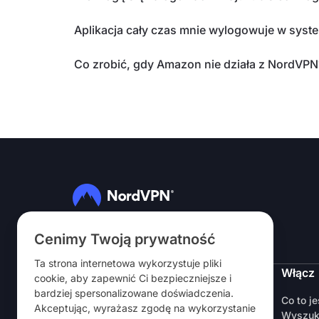
Aplikacja cały czas mnie wylogowuje w sys
Co zrobić, gdy Amazon nie działa z NordVPN
Obserwuj nas
Cenimy Twoją prywatność
Ta strona internetowa wykorzystuje pliki
NordVPN
Włącz
cookie, aby zapewnić Ci bezpieczniejsze i
bardziej spersonalizowane doświadczenia.
O nas
Co to j
Akceptując, wyrażasz zgodę na wykorzystanie
Kariera
Wyszuk