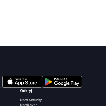
Odkryj
Nord Security
NordLayer