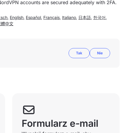
NordVPN accounts are secured adequately with 2FA.
tsch
,
English
,
Español
,
Français
,
Italiano
,
日本語
,
한국어
,
繁體中文
Tak
Nie
Formularz e-mail