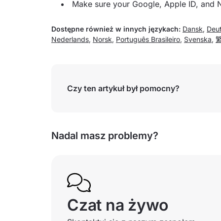
Make sure your Google, Apple ID, and 
Dostępne również w innych językach:
Dansk
,
Deu
Nederlands
,
Norsk
,
Português Brasileiro
,
Svenska
,
Czy ten artykuł był pomocny?
Nadal masz problemy?
Czat na żywo