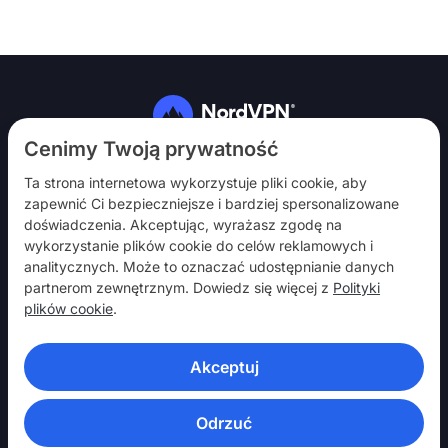
Obserwuj nas
Cenimy Twoją prywatność
Ta strona internetowa wykorzystuje pliki cookie, aby
zapewnić Ci bezpieczniejsze i bardziej spersonalizowane
doświadczenia. Akceptując, wyrażasz zgodę na
wykorzystanie plików cookie do celów reklamowych i
analitycznych. Może to oznaczać udostępnianie danych
NordVPN
partnerom zewnętrznym. Dowiedz się więcej z
Polityki
Włącz
plików cookie
.
Pomoc
Akceptuj
Odkryj
APLIKACJE VPN
Odrzuć