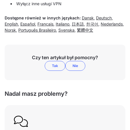
Wyłącz inne usługi VPN
Dostępne również w innych językach:
Dansk
,
Deutsch
,
English
,
Español
,
Français
,
Italiano
,
日本語
,
한국어
,
Nederlands
,
Norsk
,
Português Brasileiro
,
Svenska
,
繁體中文
Czy ten artykuł był pomocny?
Tak
Nie
Nadal masz problemy?