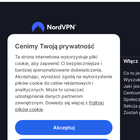
Obserwuj nas
Cenimy Twoją prywatność
Ta strona internetowa wykorzystuje pliki
NordVPN
Włącz
cookie, aby zapewnić Ci bezpieczniejsze i
bardziej spersonalizowane doświadczenia.
O nas
Co to j
Akceptując, wyrażasz zgodę na wykorzystanie
Kariera
Wyszuk
plików cookie do celów reklamowych i
Okres próbny
Jaki jes
analitycznych. Może to oznaczać
Routery VPN
Centru
udostępnianie danych partnerom
Opinie
Społec
zewnętrznym. Dowiedz się więcej z
Polityki
Zniżka dla pracowników i studentów
Sekcja
plików cookie
.
Gdzie kupić
Zostań 
Poleć znajomemu
Akceptuj
APLIKACJE VPN