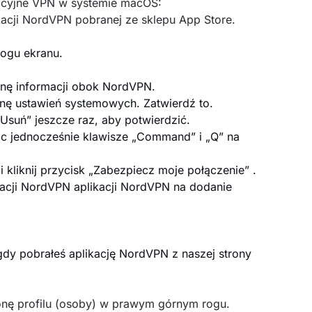
racyjne VPN w systemie macOS:
kacji NordVPN pobranej ze sklepu App Store.
ogu ekranu.
onę informacji obok NordVPN.
anę ustawień systemowych. Zatwierdź to.
„Usuń”
jeszcze raz, aby potwierdzić.
ąc jednocześnie klawisze „Command” i „Q” na
i kliknij przycisk „Zabezpiecz moje połączenie”
.
ikacji NordVPN
aplikacji NordVPN na dodanie
 gdy pobrałeś aplikację NordVPN z naszej strony
konę profilu (osoby) w prawym górnym rogu.