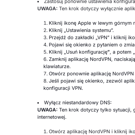
Zastosuj ponownie ustawienia konfigu
UWAGA:
Ten krok dotyczy wyłącznie apli
Kliknij ikonę Apple
w lewym górnym r
Kliknij „Ustawienia systemu”.
Przejdź do zakładki „VPN”
i kliknij
ik
Pojawi się okienko z pytaniem o zmi
Kliknij „Usuń konfigurację
”
, a potem 
Zamknij aplikację NordVPN, naciskaj
klawiaturze.
Otwórz ponownie aplikację NordVPN
Jeśli pojawi się okienko, zezwól apl
konfiguracji VPN.
Wyłącz niestandardowy DNS:
UWAGA:
Ten krok dotyczy tylko sytuacji,
internetowej.
Otwórz aplikację NordVPN i kliknij i