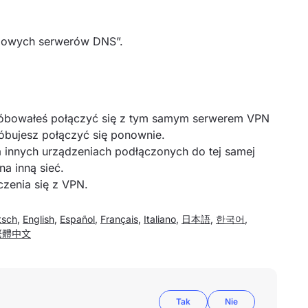
rdowych serwerów DNS”.
 próbowałeś połączyć się z tym samym serwerem VPN
próbujesz połączyć się ponownie.
 innych urządzeniach podłączonych do tej samej
 na inną sieć.
czenia się z VPN.
tsch
,
English
,
Español
,
Français
,
Italiano
,
日本語
,
한국어
,
繁體中文
Tak
Nie