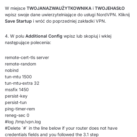
W miejsce
TWOJANAZWAUŻYTKOWNIKA
i
TWOJEHASŁO
wpisz swoje dane uwierzytelniające do usługi NordVPN. Kliknij
Save Startup
i wróć do poprzedniej zakładki VPN.
4. W polu
Additional Config
wpisz lub skopiuj i wklej
następujące polecenia:
remote-cert-tls server
remote-random
nobind
tun-mtu 1500
tun-mtu-extra 32
mssfix 1450
persist-key
persist-tun
ping-timer-rem
reneg-sec 0
#log /tmp/vpn.log
#Delete `#` in the line below if your router does not have
credentials fields and you followed the 3.1 step