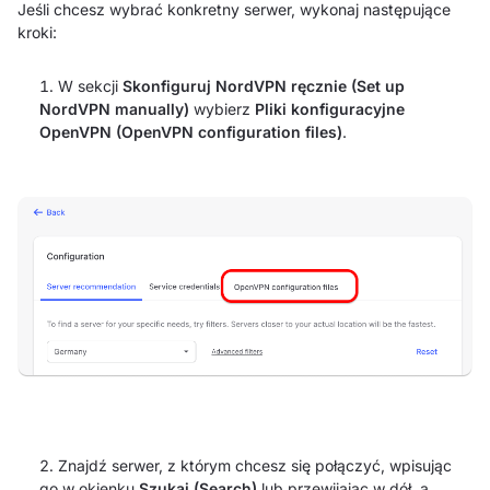
Jeśli chcesz wybrać konkretny serwer, wykonaj następujące
kroki:
W sekcji
Skonfiguruj NordVPN ręcznie (Set up
NordVPN manually)
wybierz
Pliki konfiguracyjne
OpenVPN (OpenVPN configuration files)
.
Znajdź serwer, z którym chcesz się połączyć, wpisując
go w okienku
Szukaj (Search)
lub przewijając w dół, a