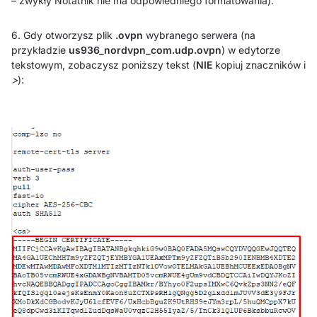
– zwykły Notatnik nie ma odpowiedniego formatowania).
6. Gdy otworzysz plik
.ovpn
wybranego serwera (na
przykładzie
us936_nordvpn_com.udp.ovpn
) w edytorze
tekstowym, zobaczysz poniższy tekst (
NIE
kopiuj znaczników i
>
):