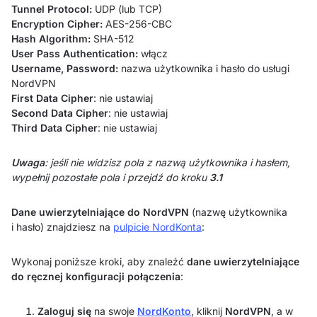
Tunnel Protocol:
UDP (lub TCP)
Encryption Cipher:
AES-256-CBC
Hash Algorithm:
SHA-512
User Pass Authentication:
włącz
Username, Password:
nazwa użytkownika i hasło do usługi
NordVPN
First Data Cipher
: nie ustawiaj
Second Data Cipher
: nie ustawiaj
Third Data Cipher
: nie ustawiaj
Uwaga
: jeśli nie widzisz pola z nazwą użytkownika i hasłem,
wypełnij pozostałe pola i przejdź do kroku
3.1
Dane uwierzytelniające do NordVPN
(nazwę użytkownika
i hasło) znajdziesz na
pulpicie NordKonta
:
Wykonaj poniższe kroki, aby znaleźć
dane uwierzytelniające
do ręcznej konfiguracji połączenia
:
Zaloguj się
na swoje
NordKonto
, kliknij
NordVPN
, a w