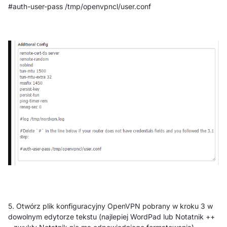
#auth-user-pass /tmp/openvpncl/user.conf
5. Otwórz plik konfiguracyjny OpenVPN pobrany w kroku 3 w
dowolnym edytorze tekstu (najlepiej WordPad lub Notatnik ++