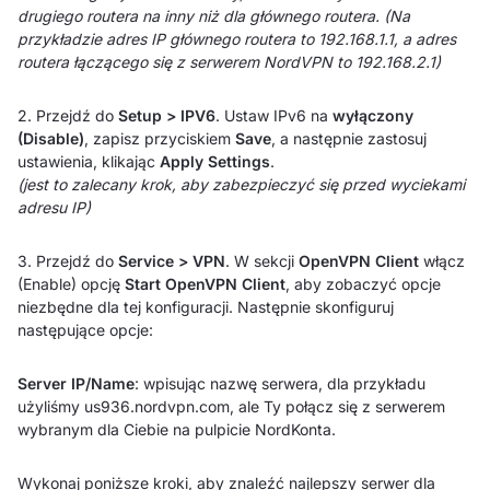
drugiego routera na inny niż dla głównego routera.
(Na
przykładzie adres IP głównego routera to 192.168.1.1, a adres
routera łączącego się z serwerem NordVPN to 192.168.2.1)
2. Przejdź do
Setup > IPV6
. Ustaw IPv6 na
wyłączony
(Disable)
, zapisz przyciskiem
Save
, a następnie zastosuj
ustawienia, klikając
Apply Settings
.
(jest to zalecany krok, aby zabezpieczyć się przed wyciekami
adresu IP)
3. Przejdź do
Service > VPN
. W sekcji
OpenVPN Client
włącz
(Enable) opcję
Start OpenVPN Client
, aby zobaczyć opcje
niezbędne dla tej konfiguracji. Następnie skonfiguruj
następujące opcje:
Server IP/Name
: wpisując nazwę serwera, dla przykładu
użyliśmy us936.nordvpn.com, ale Ty połącz się z serwerem
wybranym dla Ciebie na pulpicie NordKonta.
Wykonaj poniższe kroki, aby znaleźć najlepszy serwer dla