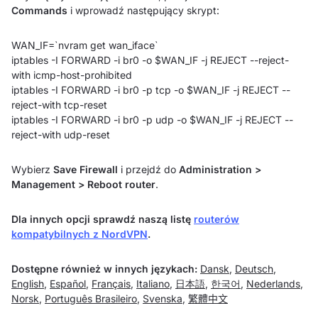
Commands
i wprowadź następujący skrypt:
WAN_IF=`nvram get wan_iface`
iptables -I FORWARD -i br0 -o $WAN_IF -j REJECT --reject-
with icmp-host-prohibited
iptables -I FORWARD -i br0 -p tcp -o $WAN_IF -j REJECT --
reject-with tcp-reset
iptables -I FORWARD -i br0 -p udp -o $WAN_IF -j REJECT --
reject-with udp-reset
Wybierz
Save Firewall
i przejdź do
Administration >
Management > Reboot router
.
Dla innych opcji sprawdź naszą listę
routerów
kompatybilnych z NordVPN
.
Dostępne również w innych językach:
Dansk
,
Deutsch
,
English
,
Español
,
Français
,
Italiano
,
日本語
,
한국어
,
Nederlands
,
Norsk
,
Português Brasileiro
,
Svenska
,
繁體中文