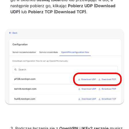
następnie pobierz go, klikając
Pobierz UDP (Download
UDP)
lub
Pobierz TCP (Download TCP)
.
Podczas łączenia się z
OpenVPN
i
IKEv2 ręcznie
musisz