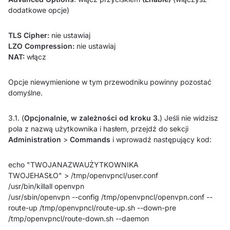
dodatkowe opcje)
TLS Cipher:
nie ustawiaj
LZO Compression:
nie ustawiaj
NAT:
włącz
Opcje niewymienione w tym przewodniku powinny pozostać
domyślne.
3.1. (
Opcjonalnie, w zależności od kroku 3.
) Jeśli nie widzisz
pola z nazwą użytkownika i hasłem, przejdź do sekcji
Administration
>
Commands
i wprowadź następujący kod:
echo "TWOJANAZWAUŻYTKOWNIKA
TWOJEHASŁO" > /tmp/openvpncl/user.conf
/usr/bin/killall openvpn
/usr/sbin/openvpn --config /tmp/openvpncl/openvpn.conf --
route-up /tmp/openvpncl/route-up.sh --down-pre
/tmp/openvpncl/route-down.sh --daemon