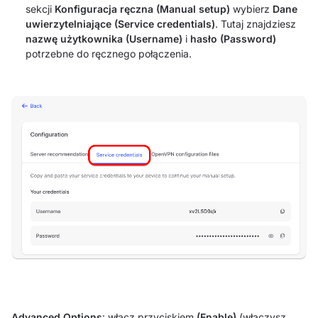
sekcji
Konfiguracja ręczna (Manual setup)
wybierz
Dane
uwierzytelniające (Service credentials)
. Tutaj znajdziesz
nazwę użytkownika (Username)
i
hasło (Password)
potrzebne do ręcznego połączenia.
Advanced Options
: włącz przyciskiem
(Enable)
(włączysz