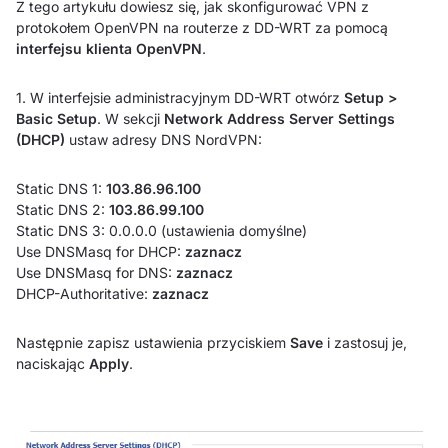
Z tego artykułu dowiesz się, jak skonfigurować VPN z
protokołem OpenVPN na routerze z DD-WRT za pomocą
interfejsu klienta OpenVPN
.
1. W interfejsie administracyjnym DD-WRT otwórz
Setup >
Basic Setup
. W sekcji
Network Address Server Settings
(DHCP)
ustaw adresy DNS NordVPN:
Static DNS 1:
103.86.96.100
Static DNS 2:
103.86.99.100
Static DNS 3: 0.0.0.0 (ustawienia domyślne)
Use DNSMasq for DHCP:
zaznacz
Use DNSMasq for DNS:
zaznacz
DHCP-Authoritative:
zaznacz
Następnie zapisz ustawienia przyciskiem
Save
i zastosuj je,
naciskając
Apply
.