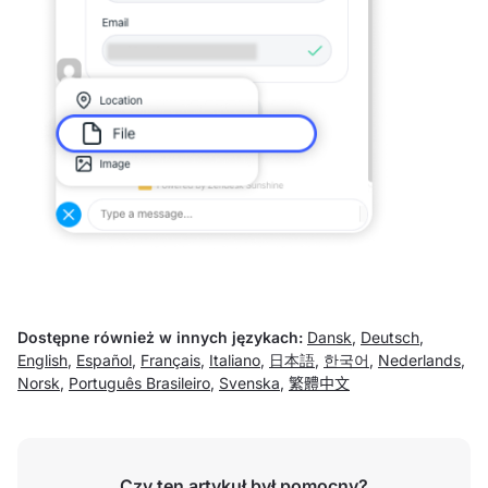
Dostępne również w innych językach:
Dansk
,
Deutsch
,
English
,
Español
,
Français
,
Italiano
,
日本語
,
한국어
,
Nederlands
,
Norsk
,
Português Brasileiro
,
Svenska
,
繁體中文
Czy ten artykuł był pomocny?