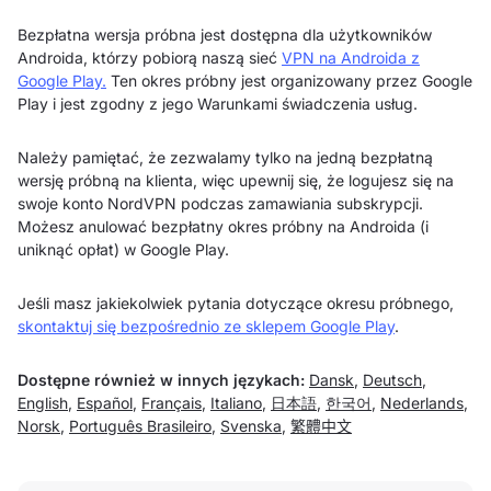
Bezpłatna wersja próbna jest dostępna dla użytkowników
Androida, którzy pobiorą naszą sieć
VPN na Androida z
Google Play.
Ten okres próbny jest organizowany przez Google
Play i jest zgodny z jego Warunkami świadczenia usług.
Należy pamiętać, że zezwalamy tylko na jedną bezpłatną
wersję próbną na klienta, więc upewnij się, że logujesz się na
swoje konto NordVPN podczas zamawiania subskrypcji.
Możesz anulować bezpłatny okres próbny na Androida (i
uniknąć opłat) w Google Play.
Jeśli masz jakiekolwiek pytania dotyczące okresu próbnego,
skontaktuj się bezpośrednio ze sklepem Google Play
.
Dostępne również w innych językach:
Dansk
,
Deutsch
,
English
,
Español
,
Français
,
Italiano
,
日本語
,
한국어
,
Nederlands
,
Norsk
,
Português Brasileiro
,
Svenska
,
繁體中文