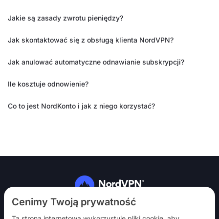
Jakie są zasady zwrotu pieniędzy?
Jak skontaktować się z obsługą klienta NordVPN?
Jak anulować automatyczne odnawianie subskrypcji?
Ile kosztuje odnowienie?
Co to jest NordKonto i jak z niego korzystać?
Obserwuj nas
Cenimy Twoją prywatność
Ta strona internetowa wykorzystuje pliki cookie, aby