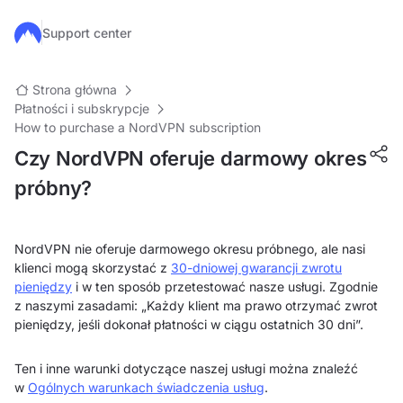
Przejdź do głównej treści
Support center
Strona główna
Płatności i subskrypcje
How to purchase a NordVPN subscription
Czy NordVPN oferuje darmowy okres
próbny?
NordVPN nie oferuje darmowego okresu próbnego, ale nasi
klienci mogą skorzystać z
30-dniowej gwarancji zwrotu
pieniędzy
i w ten sposób przetestować nasze usługi. Zgodnie
z naszymi zasadami:
„Każdy klient ma prawo otrzymać zwrot
pieniędzy, jeśli dokonał płatności w ciągu ostatnich 30 dni”.
Ten i inne warunki dotyczące naszej usługi można znaleźć
w
Ogólnych warunkach świadczenia usług
.