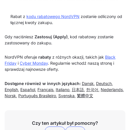
Rabat z
kodu rabatowego NordVPN
zostanie odliczony od
łącznej kwoty zakupu.
Gdy naciśniesz
Zastosuj (Apply)
, kod rabatowy zostanie
zastosowany do zakupu.
NordVPN oferuje
rabaty
z różnych okazji, takich jak
Black
Friday
i
Cyber Monday
. Regularnie wchodź naszą stronę i
sprawdzaj najnowsze oferty.
Dostępne również w innych językach:
Dansk
,
Deutsch
,
English
,
Español
,
Français
,
Italiano
,
日本語
,
한국어
,
Nederlands
,
Norsk
,
Português Brasileiro
,
Svenska
,
繁體中文
Czy ten artykuł był pomocny?